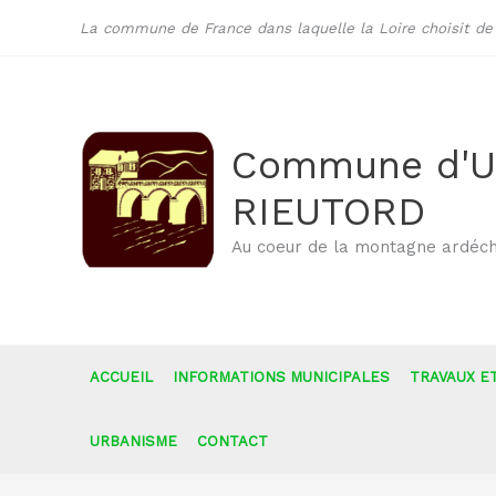
Aller
La commune de France dans laquelle la Loire choisit de c
au
contenu
Commune d'U
RIEUTORD
Au coeur de la montagne ardéch
ACCUEIL
INFORMATIONS MUNICIPALES
TRAVAUX E
URBANISME
CONTACT