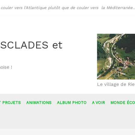
ouler vers l'Atlantique plutôt que de couler vers la Méditerranée..
SCLADES et
oise !
Le village de Ri
T PROJETS
ANIMATIONS
ALBUM PHOTO
A VOIR
MONDE ÉCO